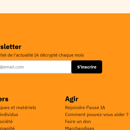
sletter
tiel de l'actualité IA décrypté chaque mois
S'inscrire
ers
Agir
ues et matériels
Rejoindre Pause IA
individus
Comment pouvez-vous aider ?
société
Faire un don
umanité
Marchandises