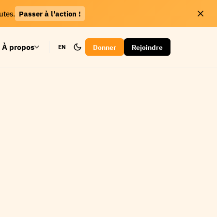
utes.
Passer à l'action !
À propos
Donner
Rejoindre
EN