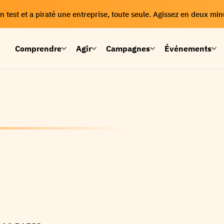
 test et a piraté une entreprise, toute seule. Agissez en deux min
Comprendre
Agir
Campagnes
Événements