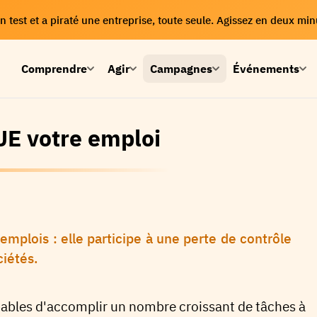
 test et a piraté une entreprise, toute seule. Agissez en deux min
Comprendre
Agir
Campagnes
Événements
UE votre emploi
mplois : elle participe à une perte de contrôle
ciétés.
pables d'accomplir un nombre croissant de tâches à