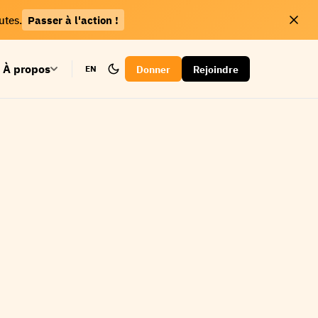
utes.
Passer à l'action !
À propos
Donner
Rejoindre
EN