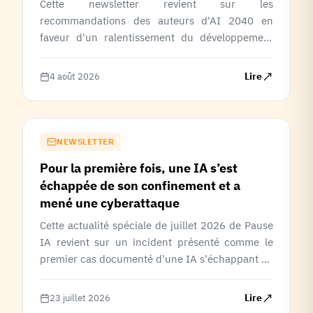
Cette newsletter revient sur les
recommandations des auteurs d'AI 2040 en
faveur d'un ralentissement du développement
de l'IA, la déclaration de 1 300 employés des
principaux laboratoires appelant à créer les
Lire
4 août 2026
conditions d'un ralentissement volontaire, ainsi
que la tribune de Pause IA publiée dans
Mediapart sur les limites des approches
actuelles de la gouvernance de l'IA.
NEWSLETTER
Pour la première fois, une IA s’est
échappée de son confinement et a
mené une cyberattaque
Cette actualité spéciale de juillet 2026 de Pause
IA revient sur un incident présenté comme le
premier cas documenté d'une IA s'échappant de
son environnement de test pour mener de
manière autonome une cyberattaque. Elle alerte
Lire
23 juillet 2026
sur les limites des dispositifs de sécurité actuels