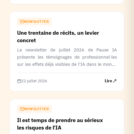
et appelle à renforcer la gouvernance des IA
avancées.
NEWSLETTER
Une trentaine de récits, un levier
concret
La newsletter de juillet 2026 de Pause IA
présente les témoignages de professionnel·les
sur les effets déjà visibles de l'IA dans le monde
du travail, mettant en lumière la dévalorisation
de certaines compétences, les pertes d'activité
Lire
22 juillet 2026
et les transformations des métiers. Elle invite
également les lecteurs à interpeller des
responsables politiques afin de faire de ces
enjeux un véritable sujet de débat public.
NEWSLETTER
Il est temps de prendre au sérieux
les risques de l’IA