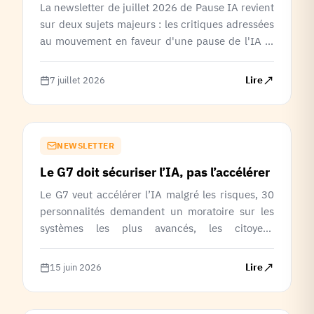
La newsletter de juillet 2026 de Pause IA revient
sur deux sujets majeurs : les critiques adressées
au mouvement en faveur d'une pause de l'IA et
les conclusions d'une étude du MIT estimant
qu'un large éventail de risques liés à l'IA
Lire
7 juillet 2026
avancée présente une probabilité significative de
conséquences catastrophiques, appelant à un
renforcement de la gouvernance et des mesures
de sécurité.
NEWSLETTER
Le G7 doit sécuriser l’IA, pas l’accélérer
Le G7 veut accélérer l’IA malgré les risques, 30
personnalités demandent un moratoire sur les
systèmes les plus avancés, les citoyens
réclament majoritairement un ralentissement, et
PauseIA appelle les dirigeants à placer la
Lire
15 juin 2026
sécurité avant la course à l’innovation.