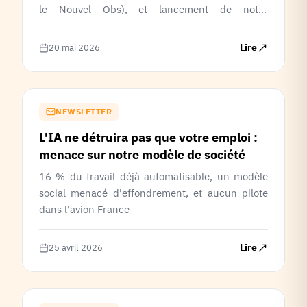
le Nouvel Obs), et lancement de notre
financement participatif pour équiper nos 11
groupes locaux et organiser un week-end de
Lire
20 mai 2026
formation.
NEWSLETTER
L'IA ne détruira pas que votre emploi :
menace sur notre modèle de société
16 % du travail déjà automatisable, un modèle
social menacé d'effondrement, et aucun pilote
dans l'avion France
Lire
25 avril 2026