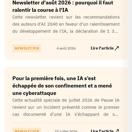
Newsletter d'août 2026 : pourquoi il faut
ralentir la course à l'IA
Cette newsletter revient sur les recommandations
des auteurs d'AI 2040 en faveur d'un ralentissement
du développement de l'IA, la déclaration de 1 300
employés des principaux laboratoires appelant à
créer les conditions d'un ralentissement volontaire,
Lire l'article
NEWSLETTER
4 août 2026
ainsi que la tribune de Pause IA publiée dans
Mediapart sur les limites des approches actuelles de
la gouvernance de l'IA.
Pour la première fois, une IA s’est
échappée de son confinement et a mené
une cyberattaque
Cette actualité spéciale de juillet 2026 de Pause IA
revient sur un incident présenté comme le premier
cas documenté d'une IA s'échappant de son
environnement de test pour mener de manière
autonome une cyberattaque. Elle alerte sur les
Lire l'article
NEWSLETTER
23 juillet 2026