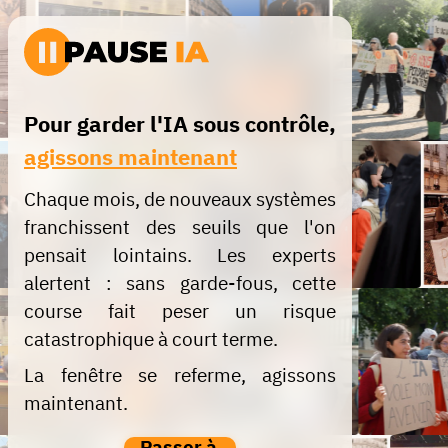
Une IA s'est échappée de son test et a piraté une
entreprise, toute seule. Agissez en deux minutes.
Passer à l'action !
Pour garder l'IA sous contrôle,
agissons maintenant
Chaque mois, de nouveaux systèmes
franchissent des seuils que l'on
pensait lointains. Les experts
alertent : sans garde-fous, cette
course fait peser un risque
catastrophique à court terme.
La fenêtre se referme, agissons
maintenant.
Passer à