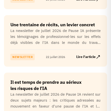
limites des dispositifs de sécurité actuels et appelle à
renforcer la gouvernance des IA avancées.
Une trentaine de récits, un levier concret
La newsletter de juillet 2026 de Pause IA présente
les témoignages de professionnel·les sur les effets
déjà visibles de l'IA dans le monde du travail,
mettant en lumière la dévalorisation de certaines
compétences, les pertes d'activité et les
Lire l'article
NEWSLETTER
22 juillet 2026
transformations des métiers. Elle invite également les
lecteurs à interpeller des responsables politiques
afin de faire de ces enjeux un véritable sujet de
débat public.
Il est temps de prendre au sérieux
les risques de l’IA
La newsletter de juillet 2026 de Pause IA revient sur
deux sujets majeurs : les critiques adressées au
mouvement en faveur d'une pause de l'IA et les