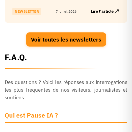
conclusions d'une étude du MIT estimant qu'un
large éventail de risques liés à l'IA avancée présente
Lire l'article
NEWSLETTER
7 juillet 2026
une probabilité significative de conséquences
catastrophiques, appelant à un renforcement de la
gouvernance et des mesures de sécurité.
Voir toutes les newsletters
F.A.Q.
Des questions ? Voici les réponses aux interrogations
les plus fréquentes de nos visiteurs, journalistes et
soutiens.
Qui est Pause IA ?